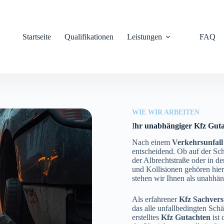
Startseite
Qualifikationen
Leistungen
FAQ
WIE WIR ARBEITEN
I
hr unabhängiger Kfz Gutac
Nach einem
Verkehrsunfall
entscheidend. Ob auf der Sch
der Albrechtstraße oder in 
und Kollisionen gehören hier 
stehen wir Ihnen als unabhä
Als erfahrener
Kfz Sachvers
das alle unfallbedingten Sch
erstelltes
Kfz Gutachten
ist 