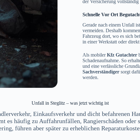
der Versicherung vollständi
Schnelle Vor Ort Begutacht
Gerade nach einem Unfall is
vermeiden. Deshalb kommen w
Fahrzeug dort, wo es sich be
in einer Werkstatt oder direk
Als mobiler
Kfz Gutachter
b
Schadenaufnahme. So erhalte
und eine verlässliche Grund
Sachverständiger
sorgt dafü
werden.
Unfall in Steglitz – was jetzt wichtig ist
 Pendlerverkehr, Einkaufsverkehr und dicht befahrenen H
t es häufig zu Auffahrunfällen, Rangierschäden oder s
ering, führen aber später zu erheblichen Reparaturkoste