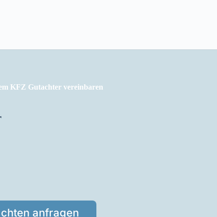
rem KFZ Gutachter vereinbaren
r
achten anfragen